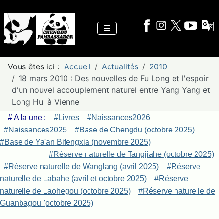
Vous êtes ici :
Accueil
Actualités
2010
18 mars 2010 : Des nouvelles de Fu Long et l'espoir
d'un nouvel accouplement naturel entre Yang Yang et
Long Hui à Vienne
# A la une :
#Livres
#Naissances2026
#Naissances2025
#Base de Chengdu (octobre 2025)
#Base de Ya'an Bifengxia (novembre 2025)
#Réserve naturelle de Tangjiahe (octobre 2025)
#Réserve naturelle de Wanglang (avril 2025)
#Réserve
naturelle de Labahe (avril et octobre 2025)
#Réserve
naturelle de Laohegou (octobre 2025)
#Réserve naturelle de
Guanbagou (octobre 2025)