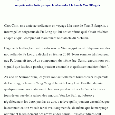
sur patte arrière droite partagent le même enclos à la base de Yaan Bifengxia
Chet Chin, une amie actuellement en voyage à la base de Yaan Bifengxia, a
interrogé les soigneurs de Fu Long qui lui ont confirmé qu'il s'était très bien
adapté et qu'il comprenait maintenant le dialecte du Sichuan.
Dagmar Schratter, la directrice du zoo de Vienne, qui reçoit fréquemment des
nouvelles de Fu Long, a déclaré en février 2010 "Nous sommes très heureux
que Fu Long ait trouvé un compagnon du même âge. Ses soigneurs nous ont
signalé que les deux pandas jouaient ensemble et qu'ils s'entendaient bien".
Au zoo de Schronbrunn, les yeux sont actuellement tournés vers les parents
de Fu Long, la femelle Yang Yang et le mâle Long Hui. En effet, depuis
quelques semaines maintenant, les deux pandas ont accès l'un à l'autre en
journée en vue de la saison des amours. Vera Le Bail, qui observe
régulièrement les deux pandas au zoo, a relevé qu'ils jouaient ensemble, que
la communication vocale (cris) avait augmentée, de même que le marquage
odorant et le reniflement des arbres et des parois. Tous ces indices sont