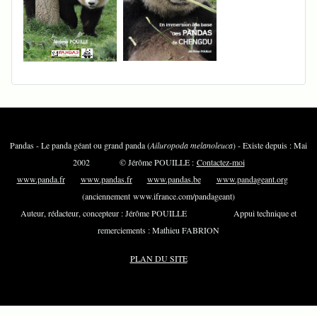
Pandas - Le panda géant ou grand panda (
Ailuropoda melanoleuca
) - Existe depuis : Mai
2002 © Jérôme POUILLE :
Contactez-moi
www.panda.fr
www.pandas.fr
www.pandas.be
www.pandageant.org
(anciennement www.ifrance.com/pandageant)
Auteur, rédacteur, concepteur : Jérôme POUILLE Appui technique et
remerciements : Mathieu FABRION
PLAN DU SITE