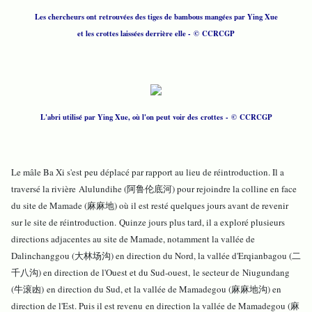
Les chercheurs ont retrouvées des tiges de bambous mangées par Ying Xue
et les crottes laissées derrière elle - © CCRCGP
L'abri utilisé par Ying Xue, où l'on peut voir des crottes
- © CCRCGP
Le mâle Ba Xi s'est peu déplacé par rapport au lieu de réintroduction. Il a
traversé la rivière Alulundihe (阿鲁伦底河) pour rejoindre la colline en face
du site de Mamade (麻麻地) où il est resté quelques jours avant de revenir
sur le site de réintroduction. Quinze jours plus tard, il a exploré plusieurs
directions adjacentes au site de Mamade, notamment la vallée de
Dalinchanggou (大林场沟) en direction du Nord, la vallée d'Erqianbagou (二
千八沟) en direction de l'Ouest et du Sud-ouest, le secteur de Niugundang
(牛滚凼) en direction du Sud, et la vallée de Mamadegou (麻麻地沟) en
direction de l'Est. Puis il est revenu en direction la vallée de Mamadegou (麻