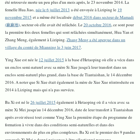
été retrouvée morte un peu plus d'un mois après, le 23 novembre 2014. La
femelle Hua Jiao,
née le 6 juillet 2013
a été envoyée à Liziping le
19
novembre 2015
et a même été localisée
début 2016 dans secteur de Mamadi
(麻麻地)
, secteur où elle avait été relâchée. Le
20 octobre 2016
, ce sont pour
la première fois deux femelles qui sont relâchées simultanément, Hua Yan et
Zhang Meng, également à Liziping.
Zhang Meng a été aperçue dans un
village du comté de Mianning le 3 juin 2017
.
Ying Xue est née le
12 juillet 2015
à la base d'Hetaoping où elle a vécu dans
un enclos semi-naturel avec sa mère Si Xue jusqu'à leur transfert dans un
enclos semi-naturel plus grand, dans la base de Tiantaishan, le 14 décembre
2016. A noter que Si Xue était également la mère de Xue Xue réintroduite en
2014 à Liziping mais qui n'a pas survécu.
Ba Xi est né le
26 juillet 2015
également à Hetaoping où il a vécu avec sa
mère Xi Mei jusqu'au 14 décembre 2016, date de leur transfert à Tiantaishan
après avoir réussi tout comme Ying Xue la première étape du programme de
formation à vivre dans des conditions semi-naturelles et dans des
environnements de plus en plus complexes. Ba Xi est le premier des 9 pandas
auxquels Xi Mei a donné naissance à être sélectionné pour une