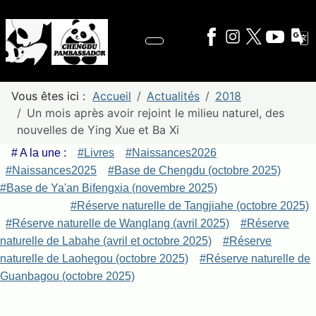
Vous êtes ici :
Accueil
Actualités
2018
Un mois après avoir rejoint le milieu naturel, des
nouvelles de Ying Xue et Ba Xi
# A la une :
#Livres
#Naissances2026
#Naissances2025
#Base de Chengdu (octobre 2025)
#Base de Ya'an Bifengxia (novembre 2025)
#Réserve naturelle de Tangjiahe (octobre 2025)
#Réserve naturelle de Wanglang (avril 2025)
#Réserve
naturelle de Labahe (avril et octobre 2025)
#Réserve
naturelle de Laohegou (octobre 2025)
#Réserve naturelle de
Guanbagou (octobre 2025)