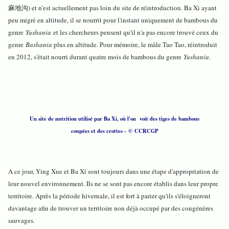
麻地沟) et n'est actuellement pas loin du site de réintroduction. Ba Xi ayant
peu migré en altitude, il se nourrit pour l'instant uniquement de bambous du
genre
Yushania
et les chercheurs pensent qu'il n'a pas encore trouvé ceux du
genre
Bashania
plus en altitude. Pour mémoire, le mâle Tao Tao, réintroduit
en 2012, s'était nourri durant quatre mois de bambous du genre
Yushania
.
Un site de nutrition utilisé par Ba Xi, où l'on voit des tiges de bambous
coupées et des crottes - © CCRCGP
A ce jour, Ying Xue et Ba Xi sont toujours dans une étape d'appropriation de
leur nouvel environnement. Ils ne se sont pas encore établis dans leur propre
territoire. Après la période hivernale, il est fort à parier qu'ils s'éloigneront
davantage afin de trouver un territoire non déjà occupé par des congénères
sauvages.