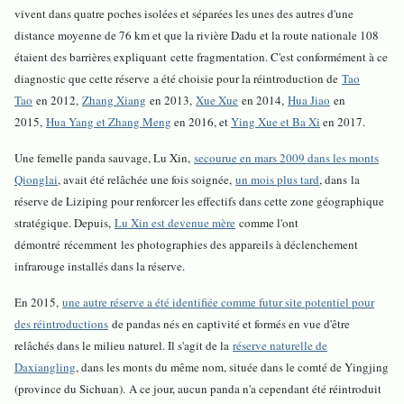
vivent dans quatre poches isolées et séparées les unes des autres d'une
distance moyenne de 76 km et que la rivière Dadu et la route nationale 108
étaient des barrières expliquant cette fragmentation. C'est conformément à ce
diagnostic que cette réserve a été choisie pour la réintroduction de
Tao
Tao
en 2012,
Zhang Xiang
en 2013,
Xue Xue
en 2014,
Hua Jiao
en
2015,
Hua Yang et Zhang Meng
en 2016, et
Ying Xue et Ba Xi
en 2017.
Une femelle panda sauvage, Lu Xin,
secourue en mars 2009 dans les monts
Qionglai
, avait été relâchée une fois soignée,
un mois plus tard
, dans la
réserve de Liziping pour renforcer les effectifs dans cette zone géographique
stratégique. Depuis,
Lu Xin est devenue mère
comme l'ont
démontré récemment les photographies des appareils à déclenchement
infrarouge installés dans la réserve.
En 2015,
une autre réserve a été identifiée comme futur site potentiel pour
des réintroductions
de pandas nés en captivité et formés en vue d'être
relâchés dans le milieu naturel. Il s'agit de la
réserve naturelle de
Daxiangling
, dans les monts du même nom, située dans le comté de Yingjing
(province du Sichuan). A ce jour, aucun panda n'a cependant été réintroduit