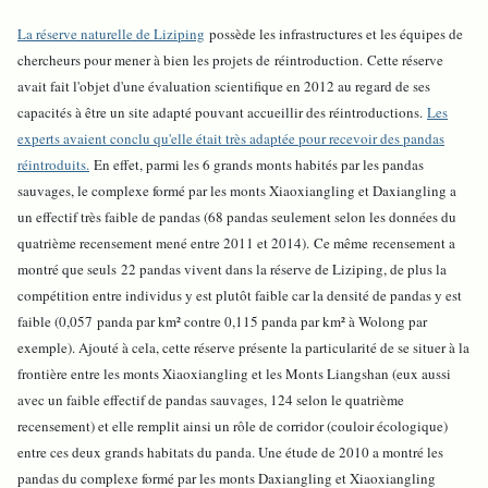
La réserve naturelle de Liziping
possède les infrastructures et les équipes de
chercheurs pour mener à bien les projets de réintroduction. Cette réserve
avait fait l'objet d'une évaluation scientifique en 2012 au regard de ses
capacités à être un site adapté pouvant accueillir des réintroductions.
Les
experts avaient conclu qu'elle était très adaptée pour recevoir des pandas
réintroduits.
En effet, parmi les 6 grands monts habités par les pandas
sauvages, le complexe formé par les monts Xiaoxiangling et Daxiangling a
un effectif très faible de pandas (68 pandas seulement selon les données du
quatrième recensement mené entre 2011 et 2014). Ce même recensement a
montré que seuls 22 pandas vivent dans la réserve de Liziping, de plus la
compétition entre individus y est plutôt faible car la densité de pandas y est
faible (0,057 panda par km² contre 0,115 panda par km² à Wolong par
exemple). Ajouté à cela, cette réserve présente la particularité de se situer à la
frontière entre les monts Xiaoxiangling et les Monts Liangshan (eux aussi
avec un faible effectif de pandas sauvages, 124 selon le quatrième
recensement) et elle remplit ainsi un rôle de corridor (couloir écologique)
entre ces deux grands habitats du panda. Une étude de 2010 a montré les
pandas du complexe formé par les monts Daxiangling et Xiaoxiangling