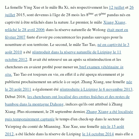
La femelle Ying Xue et le mâle Ba Xi, nés respectivement les
12 juillet
et
26
ème
ème
juillet
2015, sont devenus à l'âge de 28 mois
les 8
et 9
pandas nés en
captivité à être relâchés dans la nature. Le premier, le mâle
Xiang Xiang,
relâché le 28 avril 2006
dans la réserve naturelle de Wolong
était mort en
février 2007
faute d'avoir pu concurrencer les pandas sauvages pour la
nourriture et son territoire. Le second, le mâle Tao Tao,
né en captivité le 3
août 2010
a été
réintroduit dans la réserve naturelle de Liziping le 11
octobre 2012
. Il avait été retrouvé un an après sa réintroduction et les
chercheurs en avaient profité pour mener un
bref examen vétérinaire
in
situ
.
Tao Tao est toujours en vie, en effet il a été aperçu récemment et je
publierai prochainement un article à ce sujet. Zhang Xiang, une femelle
née
le 20 août 2011
a également été
réintroduite à Liziping le 6 novembre 2013
.
Début 2016,
les chercheurs ont localisé des crottes fraîches et des restes de
bambou dans la montagne Dahong
, indices qu'ils ont attribué à Zhang
Xiang. Plus récemment, le 28 septembre dernier,
Zhang Xiang a été localisée
puis temporairement capturée
le temps d'un check-up dans le secteur de
Yu'erping du comté de Mianning.
Xue Xue, une femelle
née le 15 août
2012
, a été lâchée dans la réserve de Liziping
le 14 octobre 2014
mais elle a