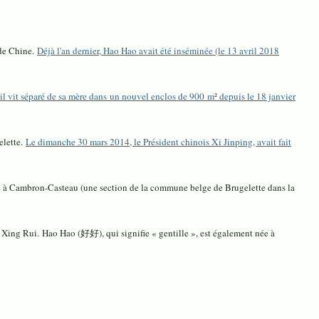
 de Chine.
Déjà l'an dernier, Hao Hao avait été inséminée (le 13 avril 2018
il vit séparé de sa mère dans un nouvel enclos de 900 m² depuis le 18 janvier
elette.
Le dimanche 30 mars 2014, le Président chinois Xi Jinping, avait fait
tué à Cambron-Casteau (une section de la commune belge de Brugelette dans la
 : Xing Rui.
Hao Hao (好好), qui signifie « gentille », est également née à