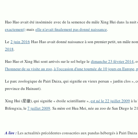
Hao Hao avait été inséminée avec de la semence du mâle Xing Hui dans la nuit 
exactement)
mais
elle n'avait finalement pas donné naissance
.
Le
2 juin 2016
Hao Hao avait donné naissance à son premier petit, un mâle no
2018
.
Hao Hao et Xing Hui sont arrivés sur le sol belge le
dimanche 23 février 2014
, 
l'honneur de sa visite au zoo, à l'occasion d'une tournée de 10 jours en Europe, 
Le parc zoologique de Pairi Daiza, qui signifie en vieux persan « jardin clos »
province du Hainaut).
Xing Hui (星徽), qui signifie « étoile scintillante »,
est né le 22 juillet 2009
à la
Bifengxia, le
7 juillet 2009
. Sa mère est Hua Mei, née au zoo de San Diego le 21
A lire :
Les actualités précédentes consacrées aux pandas hébergés à Pairi Daiza 