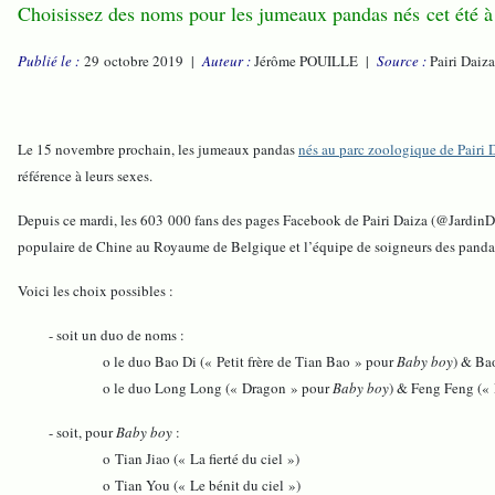
Choisissez des noms pour les jumeaux pandas nés cet été à
Publié le :
29 octobre 2019 |
Auteur :
Jérôme POUILLE |
Source :
Pairi Daiz
Le 15 novembre prochain, les jumeaux pandas
nés au parc zoologique de Pairi D
référence à leurs sexes.
Depuis ce mardi, les 603 000 fans des pages Facebook de Pairi Daiza (@Jardin
populaire de Chine au Royaume de Belgique et l’équipe de soigneurs des pandas
Voici les choix possibles :
- soit un duo de noms :
o le duo Bao Di (« Petit frère de Tian Bao » pour
Baby boy
) & Ba
o le duo Long Long (« Dragon » pour
Baby boy
) & Feng Feng («
- soit, pour
Baby boy
:
o Tian Jiao (« La fierté du ciel »)
o Tian You (« Le bénit du ciel »)