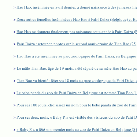
>
Hao Hao, inséminée en avril dernier, a donné naissance à des jumeaux hie
>
Deux autres femelles inséminées : Hao Hao à Pairi Daiza (Belgique) et H
>
Hao Hao ne donnera finalement pas naissance cette année à Pairi Daiza (
>
Pairi Daiza : retour en photos sur le second anniversaire de Tian Bao (25
>
Hao Hao a été inséminée au parc zoologique de Pairi Daiza, en Belgique 
>
Le mâle Tian Bao, âgé de 19 mois, a été séparé de sa mère Hao Hao au pa
>
Tian Bao va bientôt fêter ses 18 mois au parc zoologique de Pairi Daiza
>
Le bébé panda du zoo de Pairi Daiza en Belgique est nommé Tian Bao (
>
Pour ses 100 jours, choisissez un nom pour le bébé panda du zoo de Pair
>
Pour ses deux mois, « Baby P. » est visible des visiteurs du zoo de Pairi
>
« Baby P. » a fêté son premier mois au zoo de Pairi Daiza en Belgique (5 