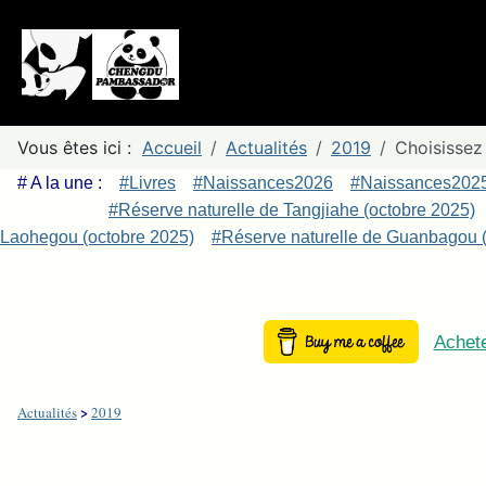
Vous êtes ici :
Accueil
Actualités
2019
Choisissez
# A la une :
#Livres
#Naissances2026
#Naissances202
#Réserve naturelle de Tangjiahe (octobre 2025)
Laohegou (octobre 2025)
#Réserve naturelle de Guanbagou (
Achete
>
Actualités
2019