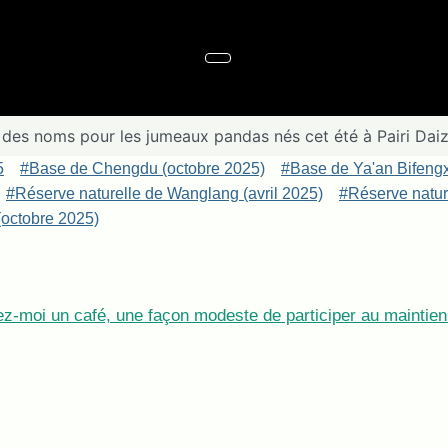
 des noms pour les jumeaux pandas nés cet été à Pairi Daiz
5
#Base de Chengdu (octobre 2025)
#Base de Ya'an Bifeng
#Réserve naturelle de Wanglang (avril 2025)
#Réserve nature
octobre 2025)
z-moi un café, une façon modeste de participer au maintien 