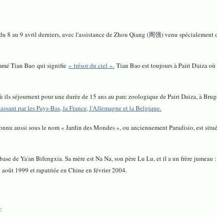
du 8 au 9 avril derniers, avec l'assistance de Zhou Qiang (周强) venu spécialement
mmé Tian Bao qui signifie
« trésor du ciel ».
Tian Bao est toujours à Pairi Daiza où
où ils séjournent pour une durée de 15 ans au parc zoologique de Pairi Daiza, à Brug
passant par les Pays-Bas, la France, l'Allemagne et la Belgique.
, connu aussi sous le nom « Jardin des Mondes », ou anciennement Paradisio, est si
 base de Ya'an Bifengxia. Sa mère est Na Na, son père Lu Lu, et il a un frère jumeau
 août 1999 et rapatriée en Chine en février 2004.
: