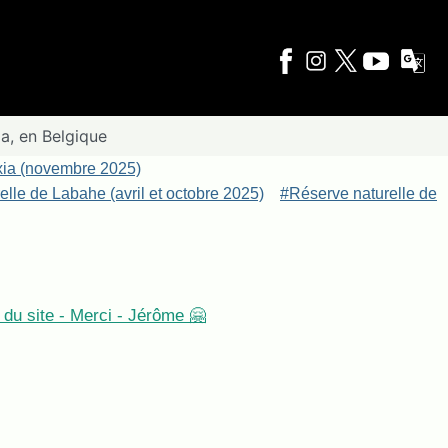
a, en Belgique
xia (novembre 2025)
lle de Labahe (avril et octobre 2025)
#Réserve naturelle de
du site - Merci - Jérôme 🤗