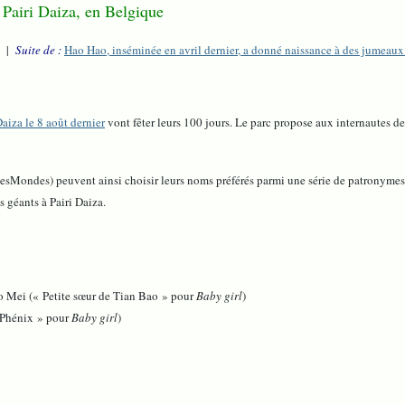
 Pairi Daiza, en Belgique
a |
Suite de :
Hao Hao, inséminée en avril dernier, a donné naissance à des jumeaux 
aiza le 8 août dernier
vont fêter leurs 100 jours. Le parc propose aux internautes 
DesMondes) peuvent ainsi choisir leurs noms préférés parmi une série de patrony
 géants à Pairi Daiza.
o Mei (« Petite sœur de Tian Bao » pour
Baby girl
)
 Phénix » pour
Baby girl
)