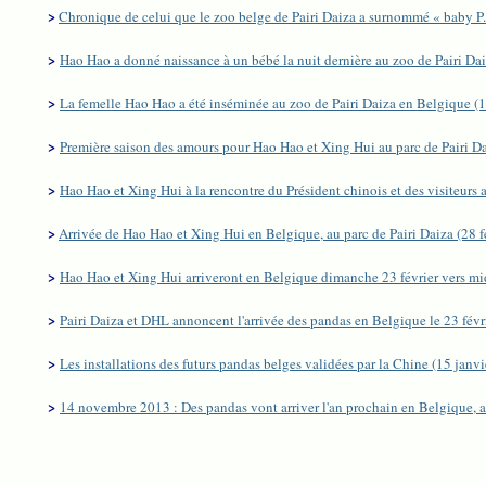
>
Chronique de celui que le zoo belge de Pairi Daiza a surnommé « baby P. »
>
Hao Hao a donné naissance à un bébé la nuit dernière au zoo de Pairi Da
>
La femelle Hao Hao a été inséminée au zoo de Pairi Daiza en Belgique (1
>
Première saison des amours pour Hao Hao et Xing Hui au parc de Pairi D
>
Hao Hao et Xing Hui à la rencontre du Président chinois et des visiteurs a
>
Arrivée de Hao Hao et Xing Hui en Belgique, au parc de Pairi Daiza (28 f
>
Hao Hao et Xing Hui arriveront en Belgique dimanche 23 février vers mid
>
Pairi Daiza et DHL annoncent l'arrivée des pandas en Belgique le 23 févr
>
Les installations des futurs pandas belges validées par la Chine (15 janv
>
14 novembre 2013 : Des pandas vont arriver l'an prochain en Belgique, a