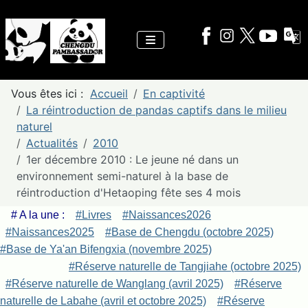
Vous êtes ici :
Accueil
En captivité
La réintroduction de pandas captifs dans le milieu
naturel
Actualités
2010
1er décembre 2010 : Le jeune né dans un
environnement semi-naturel à la base de
réintroduction d'Hetaoping fête ses 4 mois
# A la une :
#Livres
#Naissances2026
#Naissances2025
#Base de Chengdu (octobre 2025)
#Base de Ya'an Bifengxia (novembre 2025)
#Réserve naturelle de Tangjiahe (octobre 2025)
#Réserve naturelle de Wanglang (avril 2025)
#Réserve
naturelle de Labahe (avril et octobre 2025)
#Réserve