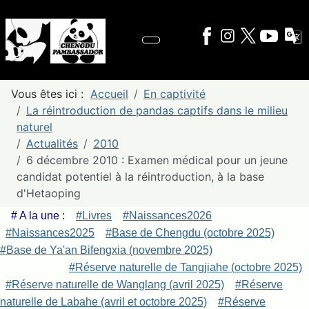
Vous êtes ici :
Accueil
En captivité
La réintroduction de pandas captifs dans le milieu
naturel
Actualités
2010
6 décembre 2010 : Examen médical pour un jeune
candidat potentiel à la réintroduction, à la base
d'Hetaoping
# A la une :
#Livres
#Naissances2026
#Naissances2025
#Base de Chengdu (octobre 2025)
#Base de Ya'an Bifengxia (novembre 2025)
#Réserve naturelle de Tangjiahe (octobre 2025)
#Réserve naturelle de Wanglang (avril 2025)
#Réserve
naturelle de Labahe (avril et octobre 2025)
#Réserve