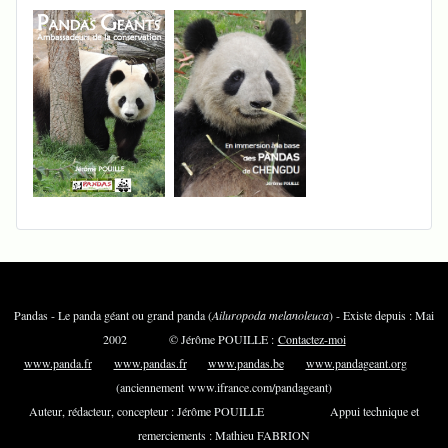
Pandas - Le panda géant ou grand panda (
Ailuropoda melanoleuca
) - Existe depuis : Mai
2002 © Jérôme POUILLE :
Contactez-moi
www.panda.fr
www.pandas.fr
www.pandas.be
www.pandageant.org
(anciennement www.ifrance.com/pandageant)
Auteur, rédacteur, concepteur : Jérôme POUILLE Appui technique et
remerciements : Mathieu FABRION