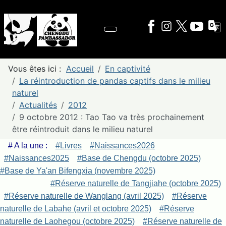
Vous êtes ici :
Accueil
En captivité
La réintroduction de pandas captifs dans le milieu
naturel
Actualités
2012
9 octobre 2012 : Tao Tao va très prochainement
être réintroduit dans le milieu naturel
# A la une :
#Livres
#Naissances2026
#Naissances2025
#Base de Chengdu (octobre 2025)
#Base de Ya'an Bifengxia (novembre 2025)
#Réserve naturelle de Tangjiahe (octobre 2025)
#Réserve naturelle de Wanglang (avril 2025)
#Réserve
naturelle de Labahe (avril et octobre 2025)
#Réserve
naturelle de Laohegou (octobre 2025)
#Réserve naturelle de