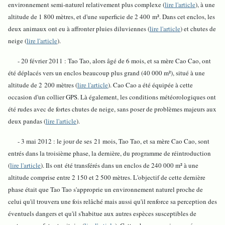
environnement semi-naturel relativement plus complexe (
lire l'article
), à une
altitude de 1 800 mètres, et d'une superficie de 2 400 m². Dans cet enclos, les
deux animaux ont eu à affronter pluies diluviennes (
lire l'article
) et chutes de
neige (
lire l'article
).
- 20 février 2011 : Tao Tao, alors âgé de 6 mois, et sa mère Cao Cao, ont
été déplacés vers un enclos beaucoup plus grand (40 000 m²), situé à une
altitude de 2 200 mètres (
lire l'article
). Cao Cao a été équipée à cette
occasion d'un collier GPS. Là également, les conditions météorologiques ont
été rudes avec de fortes chutes de neige, sans poser de problèmes majeurs aux
deux pandas (
lire l'article
).
- 3 mai 2012 : l
e jour de ses 21 mois, Tao Tao, et sa mère Cao Cao, sont
entrés dans la troisième phase, la dernière, du programme de réintroduction
(
lire l'article
). Ils ont été transférés dans un enclos de 240 000 m² à une
altitude comprise entre 2 150 et 2 500 mètres. L'objectif de cette dernière
phase était que Tao Tao s'approprie un environnement naturel proche de
celui qu'il trouvera une fois relâché mais aussi qu'il renforce sa perception des
éventuels dangers et qu'il s'habitue aux autres espèces susceptibles de