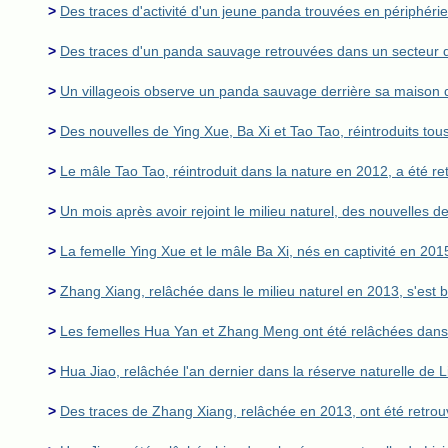
>
Des traces d'activité d'un jeune panda trouvées en périphéri
>
Des traces d'un panda sauvage retrouvées dans un secteur 
>
Un villageois observe un panda sauvage derrière sa maison
>
Des nouvelles de Ying Xue, Ba Xi et Tao Tao, réintroduits tous
>
Le mâle Tao Tao, réintroduit dans la nature en 2012, a été ret
>
Un mois après avoir rejoint le milieu naturel, des nouvelles d
>
La femelle Ying Xue et le mâle Ba Xi, nés en captivité en 201
>
Zhang Xiang, relâchée dans le milieu naturel en 2013, s'est
>
Les femelles Hua Yan et Zhang Meng ont été relâchées dans l
>
Hua Jiao, relâchée l'an dernier dans la réserve naturelle de L
>
Des traces de Zhang Xiang, relâchée en 2013, ont été retro