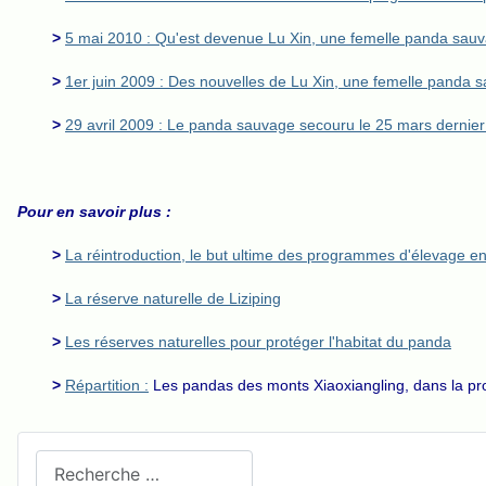
>
5 mai 2010 : Qu'est devenue Lu Xin, une femelle panda sauva
>
1er juin 2009 : Des nouvelles de Lu Xin, une femelle panda sa
>
29 avril 2009 : Le panda sauvage secouru le 25 mars dernier
Pour en savoir plus :
>
La réintroduction, le but ultime des programmes d'élevage en 
>
La réserve naturelle de Liziping
>
Les réserves naturelles pour protéger l'habitat du panda
>
Répartition :
Les pandas des monts Xiaoxiangling, dans la pr
Recherchez sur le site