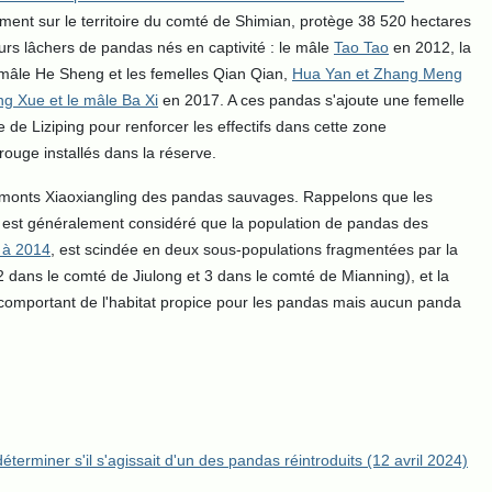
ement sur le territoire du comté de Shimian, protège 38 520 hectares
eurs lâchers de pandas nés en captivité : le mâle
Tao Tao
en 2012, la
mâle He Sheng et les femelles Qian Qian,
Hua Yan et Zhang Meng
ng Xue et le mâle Ba Xi
en 2017. A ces pandas s'ajoute une femelle
e de Liziping pour renforcer les effectifs dans cette zone
ouge installés dans la réserve.
es monts Xiaoxiangling des pandas sauvages. Rappelons que les
 est généralement considéré que la population de pandas des
 à 2014
, est scindée en deux sous-populations fragmentées par la
2 dans le comté de Jiulong et 3 dans le comté de Mianning), et la
 comportant de l'habitat propice pour les pandas mais aucun panda
erminer s'il s'agissait d'un des pandas réintroduits (12 avril 2024)