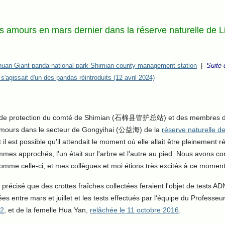
s amours en mars dernier dans la réserve naturelle de L
huan Giant panda national park Shimian county management station
|
Suite 
s'agissait d'un des pandas réintroduits (12 avril 2024)
n et de protection du comté de Shimian (石棉县管护总站) et des membres de 
 amours dans le secteur de Gongyihai (公益海) de la
réserve naturelle de
et il est possible qu'il attendait le moment où elle allait être pleineme
es approchés, l'un était sur l'arbre et l'autre au pied. Nous avons c
omme celle-ci, et mes collègues et moi étions très excités à ce moment
cisé que des crottes fraîches collectées feraient l'objet de tests ADN
tées entre mars et juillet et les tests effectués par l'équipe du Profes
12
, et de la femelle Hua Yan,
relâchée le 11 octobre 2016
.