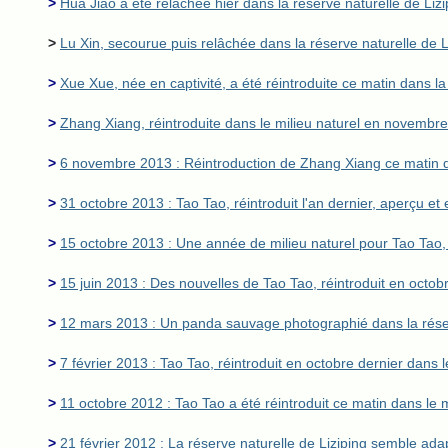
>
Hua Jiao a été relâchée hier dans la réserve naturelle de Lizi
>
Lu Xin, secourue puis relâchée dans la réserve naturelle de 
>
Xue Xue, née en captivité, a été réintroduite ce matin dans la
>
Zhang Xiang, réintroduite dans le milieu naturel en novembre 
>
6 novembre 2013 : Réintroduction de Zhang Xiang ce matin d
>
31 octobre 2013 : Tao Tao, réintroduit l'an dernier, aperçu e
>
15 octobre 2013 : Une année de milieu naturel pour Tao Tao, r
>
15 juin 2013 : Des nouvelles de Tao Tao, réintroduit en octobr
>
12 mars 2013 : Un panda sauvage photographié dans la réser
>
7 février 2013 : Tao Tao, réintroduit en octobre dernier dans l
>
11 octobre 2012 : Tao Tao a été réintroduit ce matin dans le m
>
21 février 2012 : La réserve naturelle de Liziping semble adap