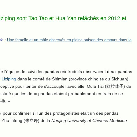
iziping sont Tao Tao et Hua Yan relâchés en 2012 et
de :
Une femelle et un mâle observés en pleine saison des amours dans la
l'équipe de suivi des pandas réintroduits observaient deux pandas
 Liziping
dans le comté de Shimian (province chinoise du Sichuan),
nt réceptive pour tenter de s'accoupler avec elle. Oula Tizi (欧拉体子) de
onstaté que les deux pandas étaient probablement en train de se
-là.
»
 pour confirmer si l'un des protagonistes était un des pandas
seur Zhu Lifeng (朱立峰) de la
Nanjing University of Chinese Medicine