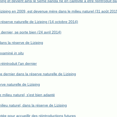
ping et devient ainsi le 5ème panda né en captivité à être réintroduit 
Liziping en 2009, est devenue mère dans le milieu naturel (31 août 201
 réserve naturelle de Liziping (14 octobre 2014)
dernier, se porte bien (24 avril 2014)
ans la réserve de Liziping
t examiné
in situ
éintroduit l'an dernier
e dernier dans la réserve naturelle de Liziping
ve naturelle de Liziping
e milieu naturel, s'est bien adapté
ilieu naturel, dans la réserve de Liziping
tée pour accueillir des réintroductions futures