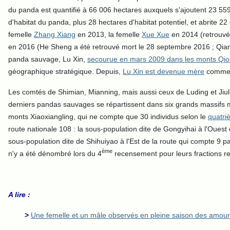
du panda est quantifié à 66 006 hectares auxquels s'ajoutent 23 559
d'habitat du panda, plus 28 hectares d'habitat potentiel, et abrite 2
femelle
Zhang Xiang
en 2013, la femelle
Xue Xue
en 2014 (retrouvé
en 2016 (He Sheng a été retrouvé mort le 28 septembre 2016 ; Qian Q
panda sauvage, Lu Xin,
secourue en mars 2009 dans les monts Qio
géographique stratégique. Depuis,
Lu Xin est devenue mère
comme l
Les comtés de Shimian, Mianning, mais aussi ceux de Luding et Jiul
derniers pandas sauvages se répartissent dans six grands massifs 
monts Xiaoxiangling, qui ne compte que 30 individus selon le
quatri
route nationale 108 : la sous-population dite de Gongyihai à l'Oues
sous-population dite de Shihuiyao à l'Est de la route qui compte 9
ème
n'y a été dénombré lors du 4
recensement pour leurs fractions re
A lire :
>
Une femelle et un mâle observés en pleine saison des amours d