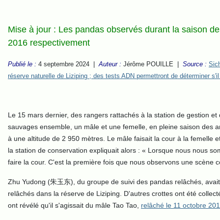
Mise à jour : Les pandas observés durant la saison de
2016 respectivement
Publié le :
4 septembre 2024 |
Auteur :
Jérôme POUILLE |
Source :
Sic
réserve naturelle de Liziping ; des tests ADN permettront de déterminer s'il 
Le 15 mars dernier, des rangers rattachés à la station de gestio
sauvages ensemble, un mâle et une femelle, en pleine saison des
à une altitude de 2 950 mètres. Le mâle faisait la cour à la femelle 
la station de conservation expliquait alors : «
Lorsque nous nous somm
faire la cour. C'est la première fois que nous observons une scène c
Zhu Yudong (朱玉东), du groupe de suivi des pandas relâchés, avait pré
relâchés dans la réserve de Liziping. D'autres crottes ont été collec
ont révélé qu'il s'agissait du mâle Tao Tao,
relâché le 11 octobre 20