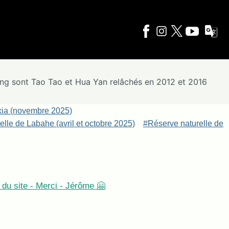
ping sont Tao Tao et Hua Yan relâchés en 2012 et 2016
xia (novembre 2025)
lle de Labahe (avril et octobre 2025)
#Réserve naturelle de
du site - Merci - Jérôme 🤗