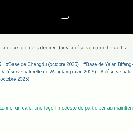
s amours en mars dernier dans la réserve naturelle de Lizi
5
#Base de Chengdu (octobre 2025)
#Base de Ya'an Bifeng
#Réserve naturelle de Wanglang (avril 2025)
#Réserve nature
octobre 2025)
z-moi un café, une façon modeste de participer au maintien 