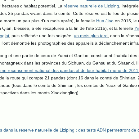
 hectares d'habitat potentiel. La
réserve naturelle de Liziping
, intégral
2 des 25 pandas vivant dans le comté. Cette réserve est le lieu de plusi
e morte un peu plus d'un mois après), la femelle
Hua Jiao
en 2015, le 
ian, blessée, a été recapturée à la fin de l'été 2016), et la femelle
Yi
nglai
, puis relâchée une fois soignée,
un mois plus tard
, dans la réserv
'ont démontré les photographies des appareils à déclenchement infrar
ong et une partie de ceux de Yuexi et Ganluo, constituent l'habitat d
montagneux dans les provinces du Sichuan, du Gansu et du Shaanxi. Il
ème recensement national des pandas et de leur habitat mené de 2011
t de la route qui compte 21 pandas (dont 16 dans le comté de Shimian, 
 pandas (tous dans le comté de Shimian ; les comtés de Yuexi et Ganluo
spectives dans les monts Xiaoxiangling).
ans la réserve naturelle de Liziping ; des tests ADN permettront de dét