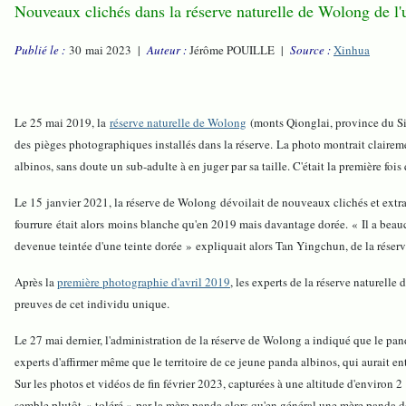
Nouveaux clichés dans la réserve naturelle de Wolong de l
Publié le :
30 mai 2023 |
Auteur :
Jérôme POUILLE |
Source :
Xinhua
Le 25 mai 2019, la
réserve naturelle de Wolong
(monts Qionglai, province du Si
des pièges photographiques installés dans la réserve. La photo montrait clairement 
albinos, sans doute un sub-adulte à en juger par sa taille. C'était la première fo
Le 15 janvier 2021, la réserve de Wolong dévoilait de nouveaux clichés et extr
fourrure était alors moins blanche qu'en 2019 mais davantage dorée. « Il a beau
devenue teintée d'une teinte dorée » expliquait alors Tan Yingchun, de la réser
Après la
première photographie d'avril 2019
, les experts de la réserve naturell
preuves de cet individu unique.
Le 27 mai dernier, l'administration de la réserve de Wolong a indiqué que le pa
experts d'affirmer même que le territoire de ce jeune panda albinos, qui aurait 
Sur les photos et vidéos de fin février 2023, capturées à une altitude d'environ 2
semble plutôt « toléré » par la mère panda alors qu'en général une mère panda 