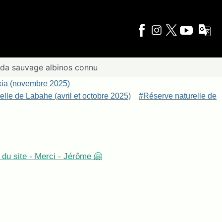
nda sauvage albinos connu
xia (novembre 2025)
lle de Labahe (avril et octobre 2025)
#Réserve naturelle de
du site - Merci - Jérôme 🤗