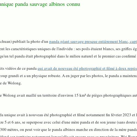
'unique panda sauvage albinos connu
chuan) publiait la photo d'un
panda géant sauvage presque entièrement blanc, captu
les caractéristiques uniques de l'individu : ses poils étaient blancs, ses griffes éga
is qu'un tel panda était photographié dans le milieu naturel et le premier cas confirmé
aits vidéos de ce panda
qui avait de nouveau été photographié et filmé à deux reprise
coup grandi et a un physique robuste. A en juger par les photos, le panda a mainten
ve de Wolong.
e de Wolong avait maillé un territoire d'environ 15 km² de pièges photographiques aut
nda unique avait à nouveau été photographié et filmé notamment fin février 2023 et 
entre 5 et 6 ans, se superpose avec celui d'une mère panda et de son jeune (sans do
 300 mètres, on peut voir que le panda albinos marche en direction de la mère panda e
défend son territoire notamment lorsqu'elle vit encore avec sa progéniture. Wei R