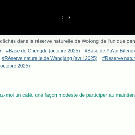
lichés dans la réserve naturelle de Wolong de l'unique pa
5
#Base de Chengdu (octobre 2025)
#Base de Ya'an Bifeng
#Réserve naturelle de Wanglang (avril 2025)
#Réserve nature
octobre 2025)
z-moi un café, une façon modeste de participer au maintien 