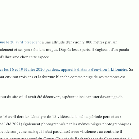
ré le 20 avril précédent
à une altitude d'environ 2 000 mètres par l'un
lement et ses yeux étaient rouges. D'après les experts, il s'agissait d'un panda
 d'albinisme chez cette espèce.
s les 16 et 19 février 2020 par deux appareils distants d'environ 1 kilomètre
. Sa
ant environ trois ans et la fourrure blanche comme neige de ses membres est
our du site où il avait été découvert, espérant ainsi capturer davantage de
le 16 avril dernier. L'analyse de 15 vidéos de la même période permet aux
ute né l'été 2021) également photographiés par les mêmes pièges photographiques.
t de son jeune mais qu'il n'est pas chassé avec virulence ; au contraire il
ongping, expert renommé du Centre Chinois de Recherches et de Conservation du