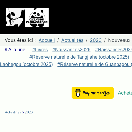
Vous êtes ici :
Accueil
Actualités
2023
Nouveaux c
# A la une :
#Livres
#Naissances2026
#Naissances202
#Réserve naturelle de Tangjiahe (octobre 2025)
Laohegou (octobre 2025)
#Réserve naturelle de Guanbagou (
Achete
>
Actualités
2023